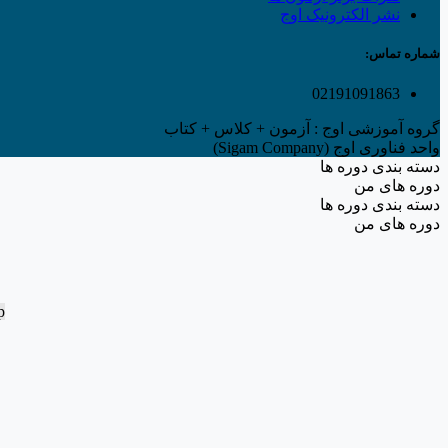
نشر الکترونیک اوج
شماره تماس:
02191091863
گروه آموزشی اوج : آزمون + کلاس + کتاب
واحد فناوری اوج (Sigam Company)
دسته بندی دوره ها
دوره های من
دسته بندی دوره ها
دوره های من
p