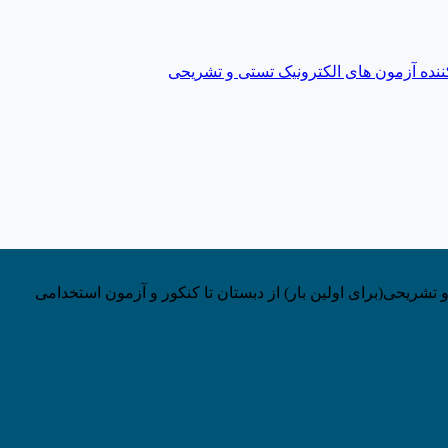
 تشریحی(برای اولین بار) از دبستان تا کنکور و آزمون استخدامی