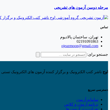
مرحله دومین آزمون های تشریحی
تماس
تهران، ساختمان پالادیوم
02191091863
ojeazmoon@gmail.com
جستجو برای:
اوج
ناشر کتب الکترونیک و برگزار کننده آزمون های الکترونیک تستی و
دسترسی سریع
سامانه آزمون
برنامه آزمون و کلاس
نفرات برتر آزمون ها