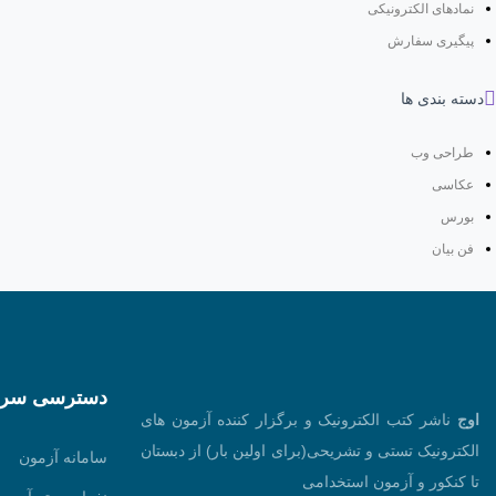
نمادهای الکترونیکی
پیگیری سفارش
دسته بندی ها
طراحی وب
عکاسی
بورس
فن بیان
دسترسی سری
اوج
ناشر کتب الکترونیک و برگزار کننده آزمون های
الکترونیک تستی و تشریحی(برای اولین بار) از دبستان
سامانه آزمون
تا کنکور و آزمون استخدامی