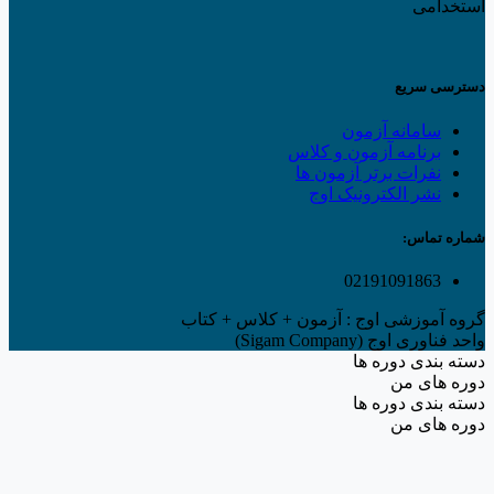
استخدامی
دسترسی سریع
سامانه آزمون
برنامه آزمون و کلاس
نفرات برتر آزمون ها
نشر الکترونیک اوج
شماره تماس:
02191091863
گروه آموزشی اوج : آزمون + کلاس + کتاب
واحد فناوری اوج (Sigam Company)
دسته بندی دوره ها
دوره های من
دسته بندی دوره ها
دوره های من