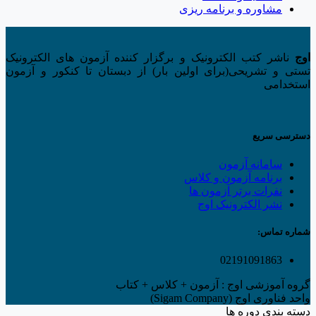
مشاوره و برنامه ریزی
اوج
ناشر کتب الکترونیک و برگزار کننده آزمون های الکترونیک
تستی و تشریحی(برای اولین بار) از دبستان تا کنکور و آزمون
استخدامی
دسترسی سریع
سامانه آزمون
برنامه آزمون و کلاس
نفرات برتر آزمون ها
نشر الکترونیک اوج
شماره تماس:
02191091863
گروه آموزشی اوج : آزمون + کلاس + کتاب
واحد فناوری اوج (Sigam Company)
دسته بندی دوره ها