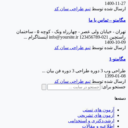
1400-11-27
ارسال شده توسط
تیم طراحی سان کد
مگامنو – تماس با ما
تهران - خیابان ولی عصر - چهارراه ونک - کوچه ۵ - ساختمان
راستچین 021-123456789 info@yoursite.ir اینستاگرام ...
1400-10-09
ارسال شده توسط
تیم طراحی سان کد
مگامنو-1
طراحی وب 3 دوره طراحی 3 دوره فن بیان ...
1399-01-08
ارسال شده توسط
تیم طراحی سان کد
جستجو برای:
دسته‌ها
آزمون های تستی
آزمون های تشریحی
ارشد،دکتری و استخدامی
اطلاعیه و مقالات