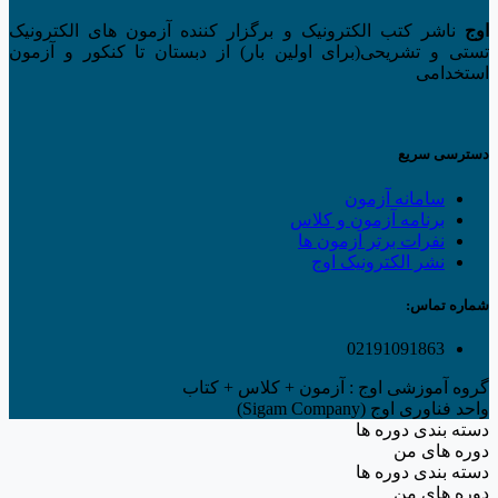
هشتم
اوج
ناشر کتب الکترونیک و برگزار کننده آزمون های الکترونیک
تیزهوشان
تستی و تشریحی(برای اولین بار) از دبستان تا کنکور و آزمون
عدد
استخدامی
دسترسی سریع
سامانه آزمون
برنامه آزمون و کلاس
نفرات برتر آزمون ها
نشر الکترونیک اوج
شماره تماس:
02191091863
گروه آموزشی اوج : آزمون + کلاس + کتاب
واحد فناوری اوج (Sigam Company)
دسته بندی دوره ها
دوره های من
دسته بندی دوره ها
دوره های من