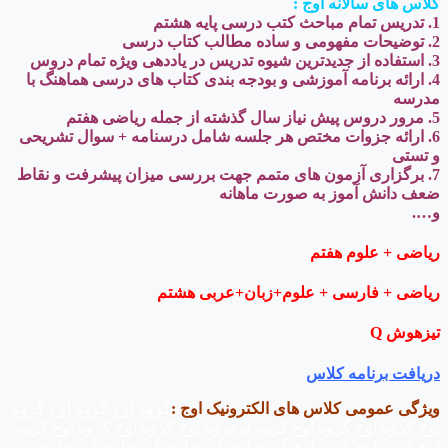
کلاس های سالانه اوج :
1. تدریس تمام مباحث کتب درسی پایه هشتم
2. توضیحات مفهومی و ساده مطالب کتاب درسی
3. استفاده از جدیدترین شيوه تدریس در یاددهی ویژه تمام دروس
4. ارائه برنامه آموزشی و بودجه بندی کتاب های درسی هماهنگ با
مدرسه
5. مرور دروس پیش نیاز سال گذشته از جمله ریاضی هفتم
6. ارائه جزوات مختص هر جلسه شامل درسنامه + سوال تشریحی
و تستی
7. برگزاری آزمون های متمم جهت بررسی میزان پیشرفت و نقاط
ضعف دانش آموز به صورت ماهانه
و….
ریاضی + علوم
هفتم
ریاضی + فارسی + علوم+زبان+عربی هشتم
تیزهوش
Q
دریافت برنامه کلاس
ویژگی عمومی کلاس های الکترونیک اوج :
گروه اوج گروه اوج گروه
اوج گروه اوج گروه اوج گروه اوجروه اوج گروه اوج گروه اوج گروه
اوج گروه اوج گروه اوج گروه اوج گروه اوج گروه اوج گروه اوج