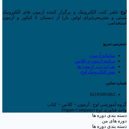
اوج
ناشر کتب الکترونیک و برگزار کننده آزمون های الکترونیک
تستی و تشریحی(برای اولین بار) از دبستان تا کنکور و آزمون
استخدامی
دسترسی سریع
سامانه آزمون
برنامه آزمون و کلاس
نفرات برتر آزمون ها
نشر الکترونیک اوج
شماره تماس:
02191091863
گروه آموزشی اوج : آزمون + کلاس + کتاب
واحد فناوری اوج (Sigam Company)
دسته بندی دوره ها
دوره های من
دسته بندی دوره ها