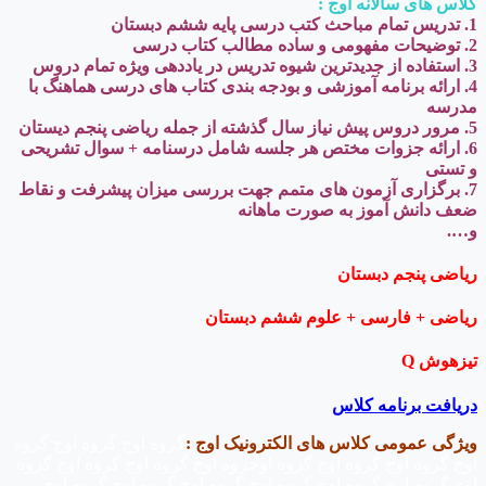
کلاس های سالانه اوج :
1. تدریس تمام مباحث کتب درسی پایه ششم دبستان
2. توضیحات مفهومی و ساده مطالب کتاب درسی
3. استفاده از جدیدترین شيوه تدریس در یاددهی ویژه تمام دروس
4. ارائه برنامه آموزشی و بودجه بندی کتاب های درسی هماهنگ با
مدرسه
5. مرور دروس پیش نیاز سال گذشته از جمله ریاضی پنجم دیستان
6. ارائه جزوات مختص هر جلسه شامل درسنامه + سوال تشریحی
و تستی
7. برگزاری آزمون های متمم جهت بررسی میزان پیشرفت و نقاط
ضعف دانش آموز به صورت ماهانه
و….
ریاضی پنجم دبستان
ریاضی + فارسی + علوم ششم دبستان
تیزهوش
Q
دریافت برنامه کلاس
ویژگی عمومی کلاس های الکترونیک اوج :
گروه اوج گروه اوج گروه
اوج گروه اوج گروه اوج گروه اوجروه اوج گروه اوج گروه اوج گروه
اوج گروه اوج گروه اوج گروه اوج گروه اوج گروه اوج گروه اوج