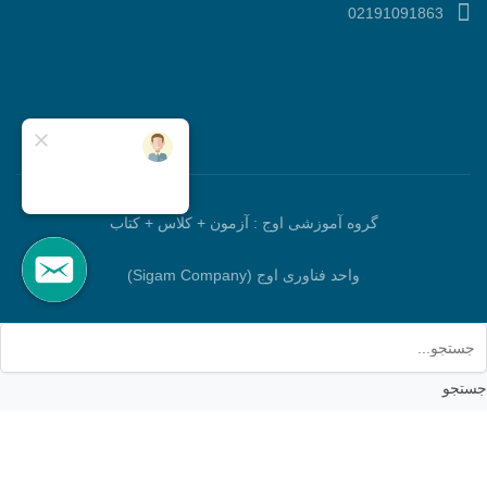
02191091863
گروه آموزشی اوج : آزمون + کلاس + کتاب
واحد فناوری اوج (Sigam Company)
جستجو
برو بالا
خانه
جستجو