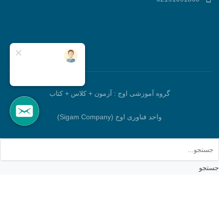
گروه آموزشی اوج : آزمون + کلاس + کتاب
واحد فناوری اوج (Sigam Company)
جستجو
برو بالا
خانه
جستجو