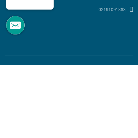
02191091863
گروه آموزشی اوج : آزمون + کلاس + کتاب
واحد فناوری اوج (Sigam Company)
جستجو
برو بالا
خانه