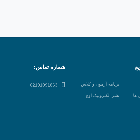
ع
شماره تماس:
برنامه آزمون و کلاس
02191091863
 ها
نشر الکترونیک اوج