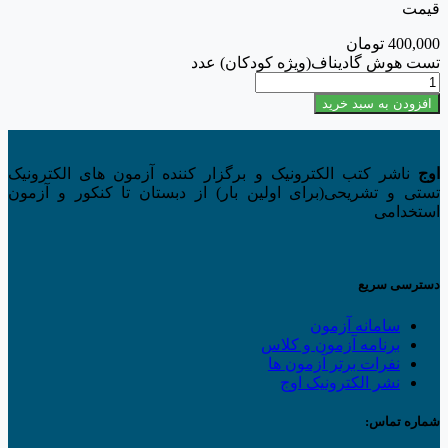
قیمت
400,000
تومان
تست هوش گادیناف(ویژه کودکان) عدد
افزودن به سبد خرید
اوج
ناشر کتب الکترونیک و برگزار کننده آزمون های الکترونیک
تستی و تشریحی(برای اولین بار) از دبستان تا کنکور و آزمون
استخدامی
دسترسی سریع
سامانه آزمون
برنامه آزمون و کلاس
نفرات برتر آزمون ها
نشر الکترونیک اوج
شماره تماس: