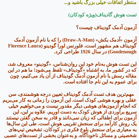
منتظز اتفاقات خیلی بزرگ باشید و...
تست هوش گادیناف(ویژه کودکان)
آزمون آدمک گودیناف چیست؟
آزمون «آدمک بکش» (Draw-A-Man) را که با نام آزمون آدمک
گودیناف هم مشهور است، فلورنس لورا گودینو (Florence Laura
Goodenough) در سال 1926 طراحی کرد.
این تست هوش به‌نام خود این روان‌شناس، «گودینو» معروف شد،
که در کشور ما، به اشتباه «گودیناف» تلفظ می‌شود! ما هم در این
مقاله رسش با نام آزمون آدمک گودیناف از آن یاد می‌کنیم، چون
برای عموم به این نام جا افتاده است.
مهم‌ترین هدف تست آدمک گودیناف تعیین درجه هوشمندی، سن
عقلی و بهره هوشی کودک است. این آزمون را زمانی به کار می‌بریم
که انجام آزمون‌های هوشی دیگر مقدور نیست و می‌خواهیم خیلی
سریع برآوردی از هوش کودک به دست آوریم. علاوه بر این، این
آزمون برای اطفالی که زبان نمی‌دانند و قادر به سخن گفتن نیستند
یک روش کارآمد برای سنجش تقریبی هوش است. طی این سال‌ها
به معیاری برای سنجش بلوغ فکری در کودکان، تشخیص تیپ‌های
شخصیتی و مسائل ناخودآگاه، و به‌عنوان بخشی از تست‌های عصبی