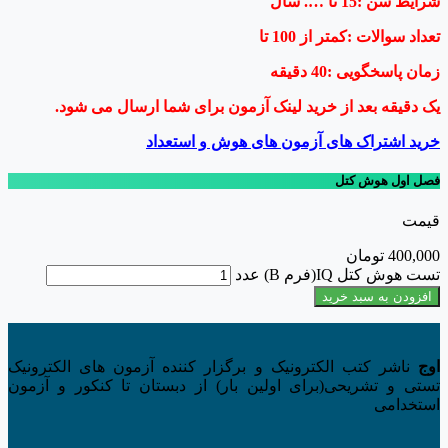
شرایط سن :15 تا …. سال
تعداد سوالات :کمتر از 100 تا
زمان پاسخگویی :40 دقیقه
یک دقیقه بعد از خرید لینک آزمون برای شما ارسال می شود.
خرید اشتراک های آزمون های هوش و استعداد
فصل
اول
هوش کتل
قیمت
400,000
تومان
تست هوش کتل IQ(فرم B) عدد
افزودن به سبد خرید
اوج
ناشر کتب الکترونیک و برگزار کننده آزمون های الکترونیک
تستی و تشریحی(برای اولین بار) از دبستان تا کنکور و آزمون
استخدامی