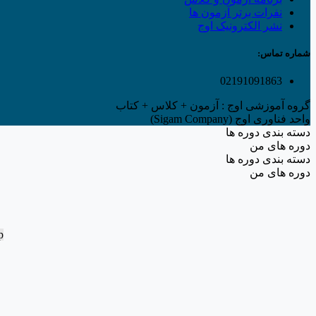
نفرات برتر آزمون ها
نشر الکترونیک اوج
شماره تماس:
02191091863
گروه آموزشی اوج : آزمون + کلاس + کتاب
واحد فناوری اوج (Sigam Company)
دسته بندی دوره ها
دوره های من
دسته بندی دوره ها
دوره های من
p