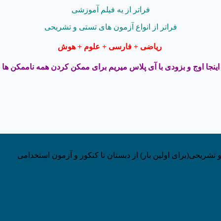
فراتر از یه فیلم آموزشی
فراتر از انواع آزمون های تستی و تشریحی
ریاضی + فارسی + علوم + هوش
اینجا اوج و بزودی با آی پلاس میریم برای ممکن کردن همه ناممکن ها
 تشریحی(برای اولین بار) از دبستان تا کنکور و آزمون استخدامی