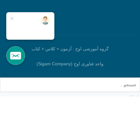
گروه آموزشی اوج : آزمون + کلاس + کتاب
واحد فناوری اوج (Sigam Company)
جستجو
برو بالا
خانه
جستجو
حساب کاربری