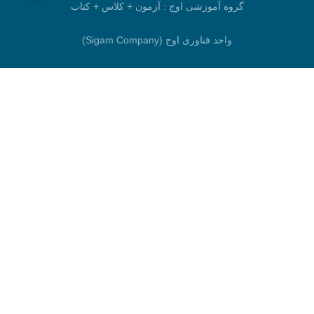
گروه آموزشی اوج : آزمون + کلاس + کتاب
واحد فناوری اوج (Sigam Company)
جستجو
برو بالا
خانه
جستجو
حساب کاربری
سبد خرید
بیشتر