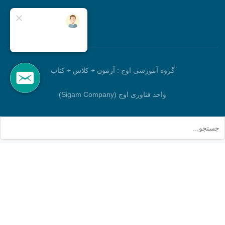
گروه آموزشی اوج : آزمون + کلاس + کتاب
واحد فناوری اوج (Sigam Company)
جستجو
برو بالا
خانه
جستجو
حساب کاربری
سبد خرید