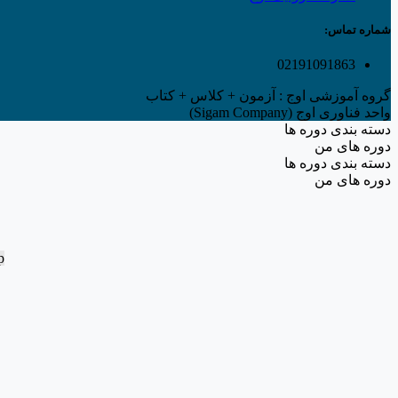
شماره تماس:
02191091863
گروه آموزشی اوج : آزمون + کلاس + کتاب
واحد فناوری اوج (Sigam Company)
دسته بندی دوره ها
دوره های من
دسته بندی دوره ها
دوره های من
p