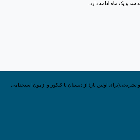
 تشریحی(برای اولین بار) از دبستان تا کنکور و آزمون استخدامی