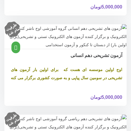
5,000,000
تومان
ظ
ر
ف
ام
ش
د
یت
تم
!
آزمون تشریحی دهم انسانی
اوج اولین موسسه ای هست که برای اولین بار آزمون های
تشریحی در سومین سال پیاپی و به صورت کشوری برگزار می کنه
5,000,000
تومان
ظ
ر
ف
ام
ش
د
یت
تم
!