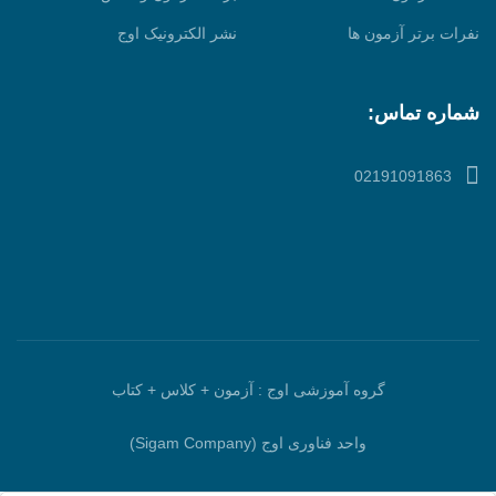
نفرات برتر آزمون ها
نشر الکترونیک اوج
شماره تماس:
02191091863
گروه آموزشی اوج : آزمون + کلاس + کتاب
واحد فناوری اوج (Sigam Company)