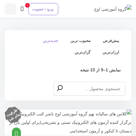
0
ورود / عضویت
پیش‌فرض
محبوب ترین
جدیدترین
ارزان‌ترین
گران‌ترین
Sorted
نمایش 1–9 از 10 نتیجه
by
جستجو
latest
برای:
ظ
ر
ف
ام
ش
د
یت
تم
!