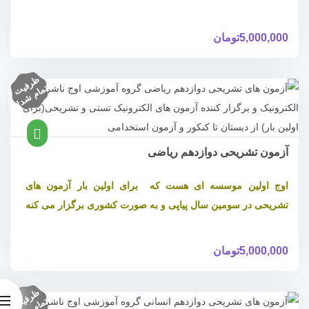
5,000,000
تومان
ظ
ر
ف
ام
ش
د
یت
تم
!
آزمون تشریحی دوازدهم ریاضی
اوج اولین موسسه ای هست که برای اولین بار آزمون های
تشریحی در سومین سال پیاپی و به صورت کشوری برگزار می کنه
5,000,000
تومان
ظ
ر
ف
ام
ش
د
یت
تم
!