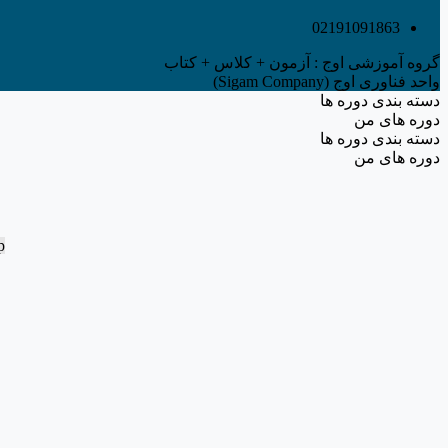
02191091863
گروه آموزشی اوج : آزمون + کلاس + کتاب
واحد فناوری اوج (Sigam Company)
دسته بندی دوره ها
دوره های من
دسته بندی دوره ها
دوره های من
p