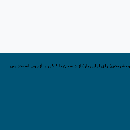
 تشریحی(برای اولین بار) از دبستان تا کنکور و آزمون استخدامی