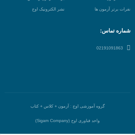
نفرات برتر آزمون ها
نشر الکترونیک اوج
شماره تماس:
02191091863
گروه آموزشی اوج : آزمون + کلاس + کتاب
واحد فناوری اوج (Sigam Company)