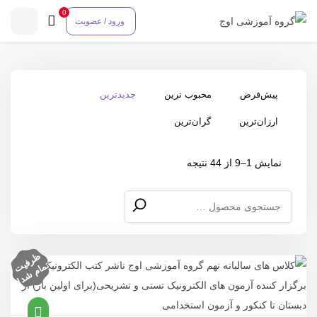
0
ورود / عضویت
پیش‌فرض
محبوب ترین
جدیدترین
ارزان‌ترین
گران‌ترین
Sorted
نمایش 1–9 از 44 نتیجه
by
جستجو
latest
برای:
ظ
ر
ف
ام
ش
د
یت
تم
!