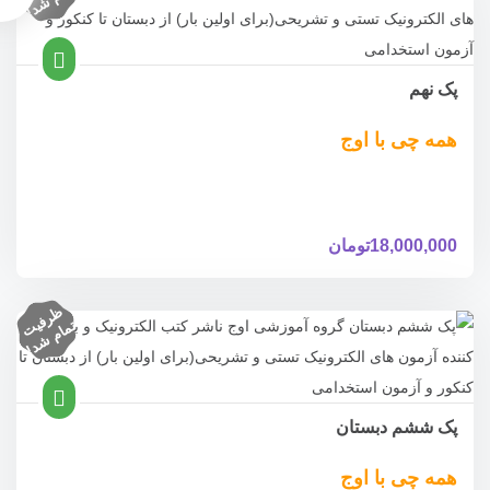
پک نهم
همه چی با اوج
18,000,000
تومان
ظ
ر
ف
ام
ش
د
یت
تم
!
پک ششم دبستان
همه چی با اوج