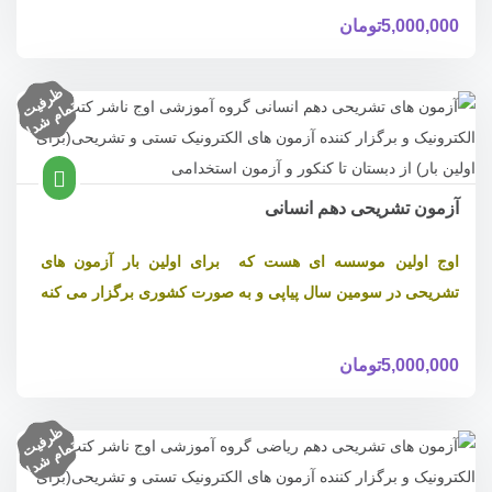
5,000,000
تومان
ظ
ر
ف
ام
ش
د
یت
تم
!
آزمون تشریحی دهم انسانی
اوج اولین موسسه ای هست که برای اولین بار آزمون های
تشریحی در سومین سال پیاپی و به صورت کشوری برگزار می کنه
5,000,000
تومان
ظ
ر
ف
ام
ش
د
یت
تم
!