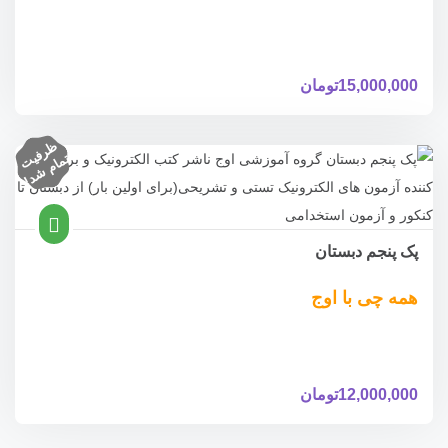
15,000,000
تومان
ظ
ر
ف
ام
ش
د
یت
تم
!
پک پنجم دبستان
همه چی با اوج
12,000,000
تومان