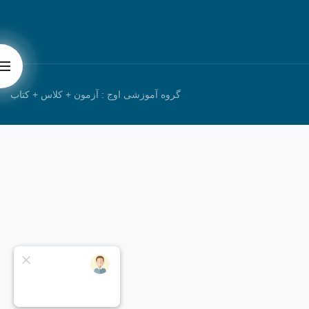
گروه آموزشی اوج : آزمون + کلاس + کتاب