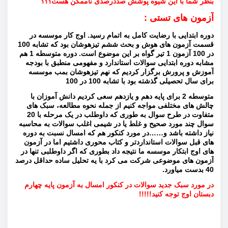
بنظر شما با این شیوه پوشش صددرصدی ناممکن هست؟؟؟
آزمون های تستی :
دوره ابتدایی با رضایت کامل به اتمام رسید. اوج کار موسسه در
قسمت آزمون های هوش و بحث ششم تیزهوشان بود که تشابه 100
در 100 آزمون 1 تیر گواه بر این موضوع است. دوره متوسطه 1 هم
مشابه دوره ابتدایی سوالات استاندارد و مفهومی منطبق با بودجه‌
آموزش و پرورش برگزار کردیم که نهم تیزهوشان بمب موسسه
برای سال تحصيلی گذشته بود با تشابه 100 در 100
متوسطه 2 برای پایه دهم و یازدهم سعی کردیم دانش آموزان با
چالش های مختلفی مواجه کنیم از جمله نحوه مطالعه، سبک های
متفاوت در طرح سوال به طوری که داوطلب در یک مرحله با 20
سوال چند مورد صحیح و غلط یا در شیمی اغلب سوالات به محاسبه
نیاز داشته باشد و……در مورد کنکور هم که امسال نسبت به دوره
های قبل سوالات استانداردتر و کتاب محوری داشتیم اما در آزمون
های اوج ابتکار موسسه ما نتیجه داد بطوری که اگر داوطلبی تنها در
آزمون های موضوعی شرکت می کرد با یه تحلیل ساده حداقل درصد
40 بدست میاورد.
در مورد سبک جدید سوالات در کنکور امسال به آزمون پایه چهارم
دبستان اوج توجه کنید!!!!!