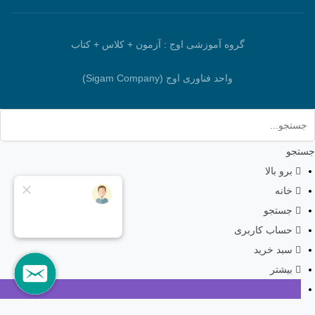
گروه آموزشی اوج : آزمون + کلاس + کتاب
واحد فناوری اوج (Sigam Company)
جستجو
برو بالا
خانه
جستجو
حساب کاربری
سبد خرید
بیشتر