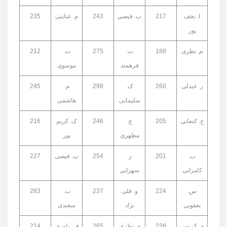
ا. نجف
217
ب. فیضی
243
م. عنایتی
235
پور
م. نظری
188
ت.
275
ت.
212
فرهمند
موسوی
ر. عبدلی
260
ک.
298
م.
245
سلیمانی
هاشمی
ح. کنعانی
205
ع.
246
ک. کریم
216
مطهری
پور
ب.
201
ز.
254
پ. فیضی
227
کامرانی
سهرابی
س.
224
و. قلی
237
ب.
283
یعقوبی
نژاد
سعیدی
م. کریمی
238
م. نظری
265
ف. یاوری
214