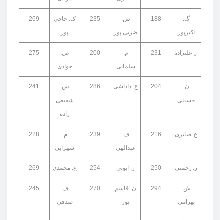
گ.
188
ش.
235
ک. حاجی
269
اکبرپور
ضربی پور
پور
ز. علیزاده
231
م.
200
ص.
275
سلمانی
جوادی
ن.
204
ع. داداشی
286
س.
241
حسینی
شفیعی
زاده
ع. صابری
216
ف.
239
م.
228
عبدالهی
سهرابی
ر. رحمتی
250
ز. ایوبی
254
ع. محمدی
269
ش.
294
ن. قاسم
270
ف.
245
بهرامی
پور
صدفی