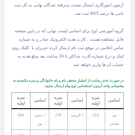
آزمون اموزگاری امسال نسبت پذیرفته شدگان نهایی به کل ثبت
نامی ها درصد 90/3 ثبت شد.
گروه آموزشی اوج برای اسامی لیست نهایی که در پایین صفحه
قابل مشاهده هست ، کارت هدیه الکترونیک صادر و به شماره
تماس اعلامی در موقع ثبت نام ارسال کرده عزیزان با کلیک روی
لینک و درج شماره کارت حداکثر تا 24 ساعت بعد مبلغ هدیه به
حساب آن ها واریز خواهد شد
در صورت عدم رضایت از انتشار مخفف نام و نام خانوادگی و نمره مکتسبه به
پشتیبانی واحد آزمون استخدامی اوج پیام ارسال نمایید.
نمره
نمره
نمره
اسامی
اسامی
اسامی
اولیه
اولیه
اولیه
س.
219
ا. کریمی
270
ا. حسن
304
نعمتی
پور