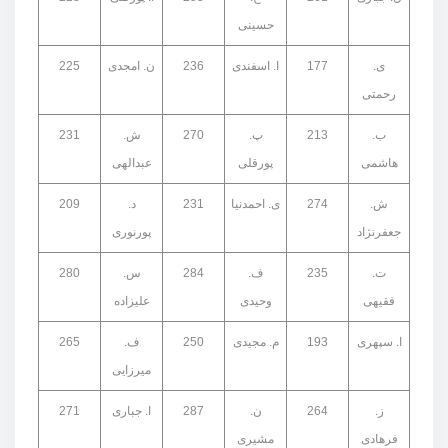
حسینی
ی.
177
ا. اسفندی
236
ن. امجدی
225
رحمتی
ب.
213
پ.
270
ش.
231
هاشمی
پورقلی
عبدالهی
ش.
274
ی. احمدنیا
231
د.
209
جعفرنژاد
پورنوری
ت.
235
ف.
284
س.
280
فقیهی
وحیدی
علیزاده
ا. سپهری
193
م. مجیدی
250
ف.
265
میرزایی
ز.
264
ن.
287
ا. جباری
271
فرهادی
مشیری