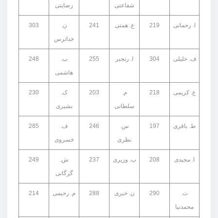
شفاعتی
رضایتی
ا. رحمانی
219
ع. همتی
241
ن.
303
خداترس
ف. خلیلی
304
ا. رنجبر
255
ب.
248
هاشمی
ع. کریمی
218
م.
203
ک.
230
سلطانی
بشیری
ط. باقری
197
س.
246
ف.
285
نظری
خسروی
ا. مجیدی
208
ب. وزیری
237
ش.
249
گرگانی
ت.
290
ن. خیری
288
م. رحیمی
214
محمدنیا