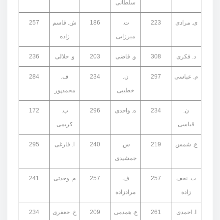
سلطانی
ی. مرادی
223
ت.
186
ش. قاسم
257
میرزایی
زاده
د. فکری
308
و. قاضی
203
و. جلالی
236
م. عباسی
297
ن.
234
ف.
284
خطیبی
محمدپور
ن.
234
ه. واحدی
296
ب.
172
قیاسی
کریمی
ع. شمس
219
س.
240
ا. فارغی
295
جمشیدی
ت. نجف
257
ف.
257
م. وحدتی
241
زاده
مرادزاده
ا. احمدی
261
ع. همدمی
209
خ. جعفری
234