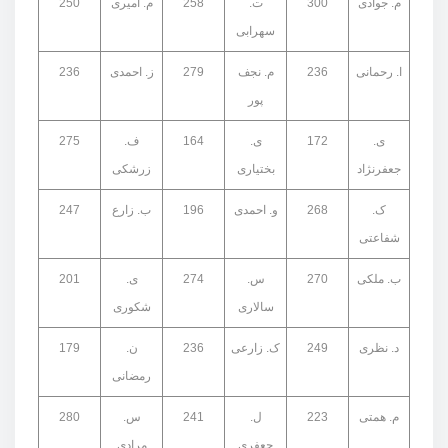
م. جوادی
300
ت.
258
م. امیری
250
سهرابی
ا. رحمانی
236
م. نجف
279
ز. احمدی
236
پور
ی.
172
ی.
164
ف.
275
جعفرنژاد
بختیاری
زرشکی
ک.
268
و. احمدی
196
ب. زارع
247
شفاعتی
ب. ملکی
270
س.
274
ی.
201
سالاری
شکوری
د. نظری
249
ک. زارعی
236
ن.
179
رمضانی
م. همتی
223
ل.
241
س.
280
جعفری
مرادی