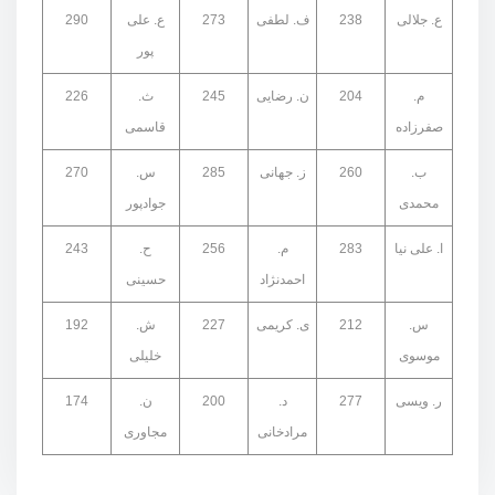
ع. جلالی
238
ف. لطفی
273
ع. علی
290
پور
م.
204
ن. رضایی
245
ث.
226
صفرزاده
قاسمی
ب.
260
ز. جهانی
285
س.
270
محمدی
جوادپور
ا. علی نیا
283
م.
256
ح.
243
احمدنژاد
حسینی
س.
212
ی. کریمی
227
ش.
192
موسوی
خلیلی
ر. ویسی
277
د.
200
ن.
174
مرادخانی
مجاوری