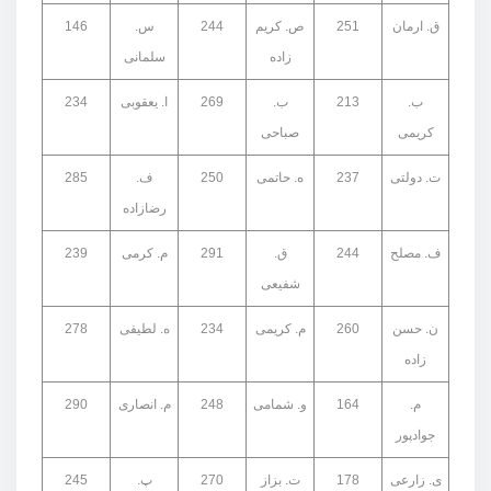
ق. ارمان
251
ص. کریم
244
س.
146
زاده
سلمانی
ب.
213
ب.
269
ا. یعقوبی
234
کریمی
صباحی
ت. دولتی
237
ه. حاتمی
250
ف.
285
رضازاده
ف. مصلح
244
ق.
291
م. کرمی
239
شفیعی
ن. حسن
260
م. کریمی
234
ه. لطیفی
278
زاده
م.
164
و. شمامی
248
م. انصاری
290
جوادپور
ی. زارعی
178
ت. بزاز
270
پ.
245