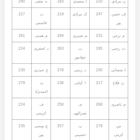
ن. مرادی
210
ا. سعیدی
183
ه. نجفی
290
ف. حسن
247
ک. مرادی
219
ب.
227
پور
قاسمی
م. برجی
233
م. نصیری
294
م. همتی
281
ت. رجبی
195
ب.
263
د. اصغری
224
جوادپور
ا. شعبانی
230
د. زینتی
278
ح. حیدری
230
ن. فلاح
217
ا. کیانی
236
پ.
279
احمدنژاد
م. ناصری
268
ی.
250
ف.
224
نصرالهی
کریمی
س.
279
پ.
257
ع. ویسی
235
کرمی
حسینی
پور