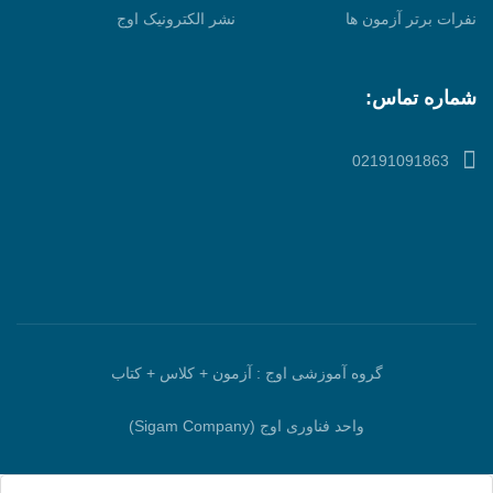
نفرات برتر آزمون ها
نشر الکترونیک اوج
شماره تماس:
02191091863
گروه آموزشی اوج : آزمون + کلاس + کتاب
واحد فناوری اوج (Sigam Company)