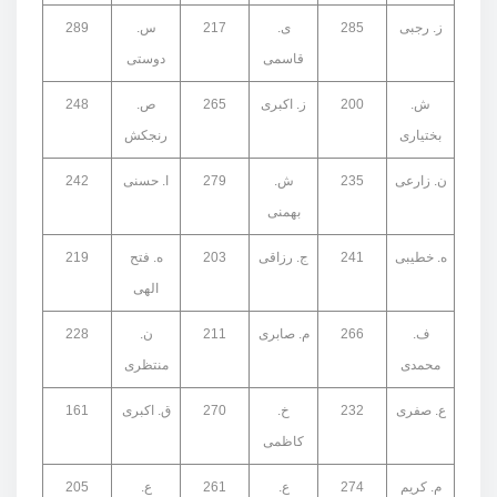
ز. رجبی
285
ی.
217
س.
289
قاسمی
دوستی
ش.
200
ز. اکبری
265
ص.
248
بختیاری
رنجکش
ن. زارعی
235
ش.
279
ا. حسنی
242
بهمنی
ه. خطیبی
241
ج. رزاقی
203
ه. فتح
219
الهی
ف.
266
م. صابری
211
ن.
228
محمدی
منتظری
ع. صفری
232
خ.
270
ق. اکبری
161
کاظمی
م. کریم
274
ع.
261
ع.
205