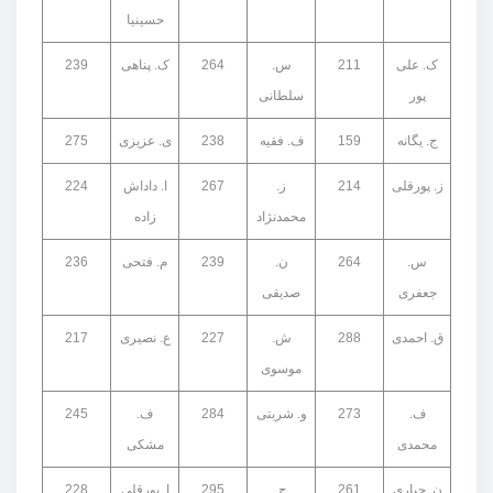
حسینیا
ک. علی
211
س.
264
ک. پناهی
239
پور
سلطانی
ج. یگانه
159
ف. فقیه
238
ی. عزیزی
275
ز. پورقلی
214
ز.
267
ا. داداش
224
محمدنژاد
زاده
س.
264
ن.
239
م. فتحی
236
جعفری
صدیقی
ق. احمدی
288
ش.
227
ع. نصیری
217
موسوی
ف.
273
و. شربتی
284
ف.
245
محمدی
مشکی
ن. جباری
261
ح.
295
ا. پورقلی
228