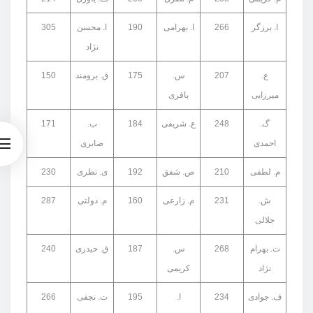
ا. برزگر
266
ا. بهرامی
190
ا. محسن
305
نژاد
ع.
207
س.
175
ق. برومند
150
میرزایی
باقری
گ.
248
ع. شریفی
184
ب.
171
احمدی
صابری
م. لطفی
210
ص. شفق
192
ی. نظری
230
ش.
231
م. زارعی
160
م. دولتی
287
جلالی
ت. بهرام
268
س.
187
ق. حیدری
240
نژاد
کریمی
ف. جوادی
234
ا.
195
ت. نجفی
266