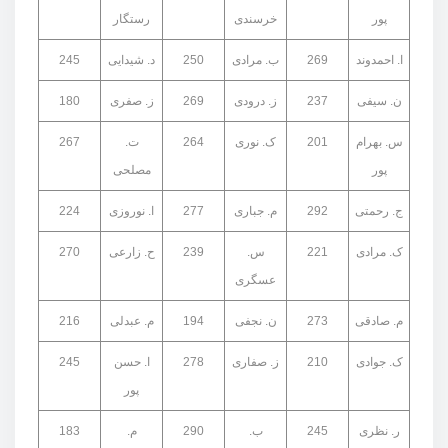
پور
خرسندی
رستگار
ا. احمدوند
269
ب. مرادی
250
د. شیدایی
245
ن. سیفی
237
ز. درودی
269
ز. صفری
180
س. بهرام
201
ک. نوری
264
ت.
267
پور
مصلحی
ج. رحمتی
292
م. جباری
277
ا. نوروزی
224
ک. مرادی
221
س.
239
ح. زارعی
270
عسگری
م. صادقی
273
ن. نجفی
194
م. عبدلی
216
ک. جوادی
210
ز. صفاری
278
ا. حسن
245
پور
ر. نظری
245
ب.
290
م.
183