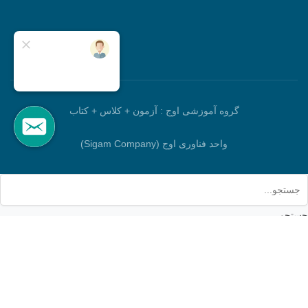
گروه آموزشی اوج : آزمون + کلاس + کتاب
واحد فناوری اوج (Sigam Company)
جستجو
برو بالا
خانه
جستجو
حساب کاربری