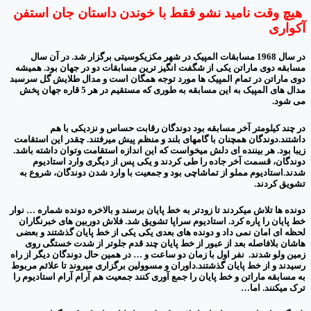
هیچ وقت نامید نشو فقط با خوندن داستان جان استفن
آکواری
در سال 1968 مسابقات المپیک در شهر مکزیکوسیتی برگزار شد. در آن سال
مسابقه دوی ماراتن یکی از شگفت انگیز ترین مسابقات دو در جهان بود. همیشه
دوی ماراتن در تمام المپیک ها مورد توجه همگان است و مدال طلایش گل سرسبد
مدال های المپیک به این مسابقه به طوری که مستقیم در هر 5 قاره جهان پخش
می شود.
در چند کیلومتر آخر مسابقه بود دوندگان رقابت حساس و نزدیکی با هم
داشتند.دوندگان همچنان با گامهای بلند و منظم پیش میرفتند. چقدر این استقامت
زیبا بود. هر بیننده ای دلش میخواست که این اندازه استقامت وتوان داشته باشد.
دوندگان، قسمت آخر جاده را طی کردند و یکی پس از دیگری وارد استادیوم
شدند.استادیوم مملو از تماشاچی بود و جمعیت با وارد شدن دوندگان، شروع به
تشویق کردند.
دونده ها تلاش میکردند تا زودتر به خط پایان برسند و بالاخره دونده شماره … نوار
خط پایان را پاره کرد. استادیوم سراپا تشویق شد. فلاش دوربین های خبرنگاران
لحظه ای امان نمی داد و دونده های بعدی یکی یکی از خط پایان گذشتند و بعضی
هاشان بلافاصله بعد از عبور از خط پایان چند قدم جلوتر از شدت خستگی روی
زمین ولو شدند. نفر اول با زمان دو ساعت و … در همین حال دوندگان دیگر از راه
رسیدند و از خط پایان گذشتند.داوران و مسوولین برگزاری میروند تا علائم مربوط
به مسابقه ماراتن و خط پایان را جمع آوری کنند جمعیت هم آرام آرام استادیوم را
ترک میکنند. اما…