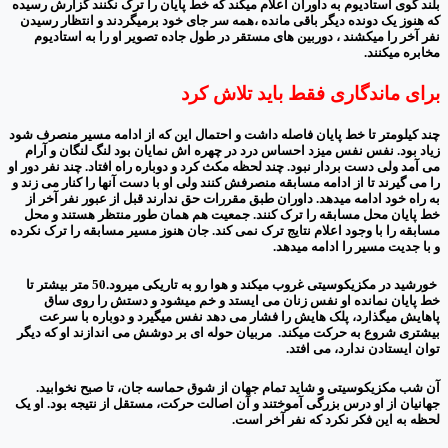
بلند گوی استادیوم به داوران اعلام میکند که خط پایان را ترک نکنند گزارش رسیده
که هنوز یک دونده دیگر باقی مانده ،همه سر جای خود برمیگردند و انتظار رسیدن
نفر آخر را میکشند ، دوربین های مستقر در طول جاده تصویر او را به استادیوم
مخابره میکنند.
برای ماندگاری فقط باید تلاش کرد
چند کیلومتر تا خط پایان فاصله داشت و احتمال این که از ادامه مسیر منصرف شود
زیاد بود. نفس نفس میزد احساس درد در چهره اش نمایان بود لنگ لنگان و آرام
می آمد ولی دست بردار نبود. چند لحظه مکث کرد و دوباره راه افتاد. چند نفر دور او
را می گیرند تا از ادامه مسابقه منصرفش کنند ولی او با دست آنها را کنار می زند و
به راه خود ادامه میدهد. داوران طبق مقررات حق ندارند قبل از عبور نفر آخر از
خط پایان محل مسابقه را ترک کنند. جمعیت هم همان طور منتظر هستند و محل
مسابقه را با وجود اعلام نتایج ترک نمی کند. جان هنوز مسیر مسابقه را ترک نکرده
و با جدیت مسیر را ادامه میدهد.
خورشید در مکزیکوسیتی غروب میکند و هوا رو به تاریکی میرود.50 متر بیشتر تا
خط پایان نمانده او نفس زنان می ایستد و خم میشود و دستش را روی ساق
پاهایش میگذارد، پلک هایش را فشار می دهد نفس میگیرد و دوباره با سرعت
بیشتری شروع به حرکت میکند. مربیان حوله ای بر دوشش می اندازند او که دیگر
توان ایستادن ندارد، می افتد.
آن شب مکزیکوسیتی و شاید تمام جهان از شوق حماسه جان، تا صبح نخوابید.
جهانیان از او درس بزرگی آموختند و آن اصالت حرکت، مستقل از نتیجه بود. او یک
لحظه به این فکر نکرد که نفر آخر است.