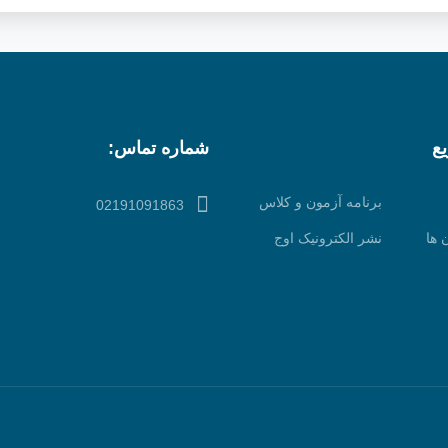
ع
شماره تماس:
برنامه آزمون و کلاس
02191091863
 ها
نشر الکترونیک اوج