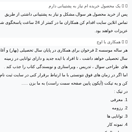
یک محصول خریده ام نیاز به پشتیبانی دارم
پس از خرید محصول هر سوال،مشکل و نیاز به پشتیبانی داشتی از طریق
تماس انلاین سایت اقدام کن همکاران ما در کمتر از 24 ساعت پاسخگو
عزیزات خواهند بود.
همکاری با اوج
هر ساله موسسه 2 فرخوان برای همکاری در پایان سال تحصیلی (بهار) و آغا
سال تحصیلی خواهد داشت ، تا افراد با ایده جدید و دارای توانایی در زمینه
های طراحی سوال ، تدریس ، ویراستاری و نویسندگی کتاب را جذب کند .
اما اگر در زمان های فوق نتونستی با ما ارتباط برقرار کنی در سایت ثبت نام
کن و یه تیکت (آیکون پایین صفحه سمت راست) به ما بزن …..
در تیک :
1. معرفی
2. رزومه
3. توانایی ها
4. نمونه کار