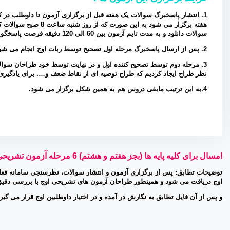
1. انتشار پاسخبرگ سوالات یک هفته قبل از برگزاری آزمون تا داوطلب در
هفته برگزار می شود به
سوالات دانلود و به مدت تایم آزمون بین 60 الی 120 دقیقه فرصت پاسخگویی به هر درس را دارد.
2. پس از ارسال پاسخبرگ مرحله اول تصحیح توسط ربات اوج انجام می شود (سوالات چهارگزینه، جای خالی، صحیح و غلط با ضریب خطای بسیار پایین انجام میشود)
3. مرحله دوم توسط تصحیح کننده اول و در نهایت توسط خود طراحان سوال
نظر طراح ایجاد کردیم که طراح توصیه ای از نقاط ضعف و…. برای یادگیری ب
4.به این ترتیب مابقی دروس هم به همین شکل برگزار می شود.
امسال برای کلیه پایه ها (بجز هفتم و هشتم) 6 مرحله آزمون تشریحی برگزار کردیم که بودجه بندی آن در سایت موجود هست.
توضیحات تطابق: پس از برگزاری آزمون و انتشار سوالات، نظرسنجی سامانه فعا
اوج دریافت می شود و همینطور طراحان آزمون های تشریحی اوج با بررسی دقیق 
و پس از آن فایل تطابق به نگارش در آمده و در اختیار داوطلبین اوج قرار می گیرد