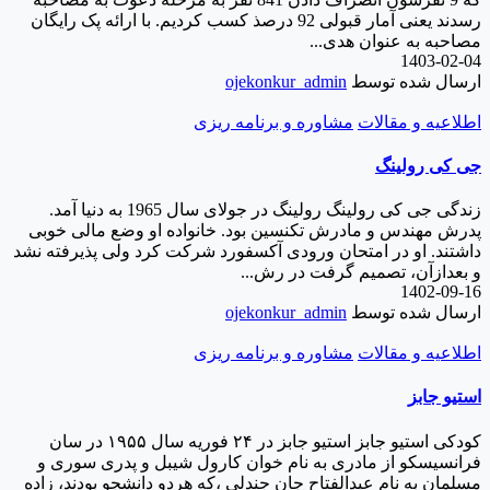
رسدند یعنی آمار قبولی 92 درصذ کسب کردیم. با ارائه پک رایگان
مصاحبه به عنوان هدی...
1403-02-04
ارسال شده توسط
ojekonkur_admin
اطلاعیه و مقالات
مشاوره و برنامه ریزی
جی کی رولینگ
زندگی جی کی رولینگ رولینگ در جولای سال 1965 به دنیا آمد.
پدرش مهندس و مادرش تکنسین بود. خانواده او وضع مالی خوبی
داشتند. او در امتحان ورودی آکسفورد شرکت کرد ولی پذیرفته نشد
و بعدازآن، تصمیم گرفت در رش...
1402-09-16
ارسال شده توسط
ojekonkur_admin
اطلاعیه و مقالات
مشاوره و برنامه ریزی
استیو جابز
کودکی استیو جابز استیو جابز در ۲۴ فوریه سال ۱۹۵۵ در سان
فرانسیسکو از مادری به نام خوان کارول شیبل و پدری سوری و
مسلمان به نام عبدالفتاح جان جندلی ،که هردو دانشجو بودند، زاده