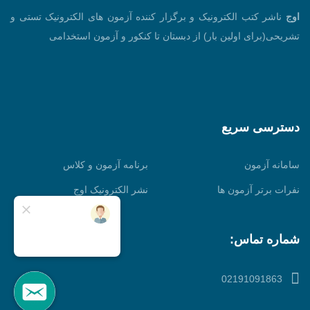
اوج
ناشر کتب الکترونیک و برگزار کننده آزمون های الکترونیک تستی و
تشریحی(برای اولین بار) از دبستان تا کنکور و آزمون استخدامی
دسترسی سریع
سامانه آزمون
برنامه آزمون و کلاس
نفرات برتر آزمون ها
نشر الکترونیک اوج
شماره تماس:
02191091863