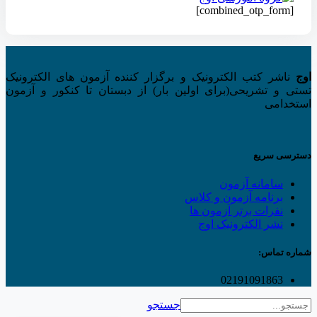
[combined_otp_form]
اوج
ناشر کتب الکترونیک و برگزار کننده آزمون های الکترونیک
تستی و تشریحی(برای اولین بار) از دبستان تا کنکور و آزمون
استخدامی
دسترسی سریع
سامانه آزمون
برنامه آزمون و کلاس
نفرات برتر آزمون ها
نشر الکترونیک اوج
شماره تماس:
02191091863
جستجو